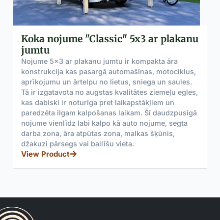
 "Classic" 5x3 ar plakanu
Dārza mājiņa 
Modulāra 6m² ziemeļ
apšuvumu un plakanu
lakanu jumtu ir kompakta āra
mājiņas malām, veido
s pasargā automašīnas, motociklus,
Minimālistisks dizai
telpu no lietus, sniega un saules.
durvis un logi.
 no augstas kvalitātes ziemeļu egles,
View Product
oturīga pret laikapstākļiem un
 kalpošanas laikam. Šī daudzpusīgā
 labi kalpo kā auto nojume, segta
 atpūtas zona, malkas šķūnis,
vai ballīšu vieta.