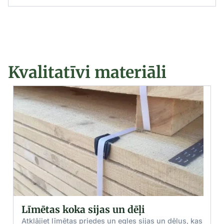
Kvalitatīvi materiāli
ēļi
Zāģmateriāli: Priede un eg
būvniecībai
es sijas un dēļus, kas