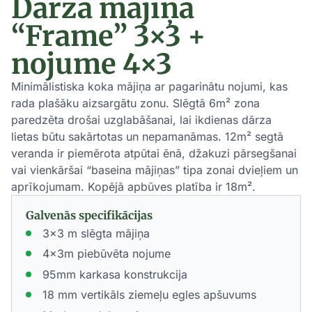
Dārza mājiņa
“Frame” 3×3 +
nojume 4×3
Minimālistiska koka mājiņa ar pagarinātu nojumi, kas
rada plašāku aizsargātu zonu. Slēgtā 6m² zona
paredzēta drošai uzglabāšanai, lai ikdienas dārza
lietas būtu sakārtotas un nepamanāmas. 12m² segtā
veranda ir piemērota atpūtai ēnā, džakuzi pārsegšanai
vai vienkāršai “baseina mājiņas” tipa zonai dvieļiem un
aprīkojumam. Kopējā apbūves platība ir 18m².
Galvenās specifikācijas
3x3 m slēgta mājiņa
4x3m piebūvēta nojume
95mm karkasa konstrukcija
18 mm vertikāls ziemeļu egles apšuvums