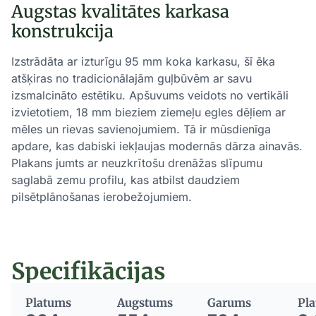
Augstas kvalitātes karkasa
konstrukcija
Izstrādāta ar izturīgu 95 mm koka karkasu, šī ēka
atšķiras no tradicionālajām guļbūvēm ar savu
izsmalcināto estētiku. Apšuvums veidots no vertikāli
izvietotiem, 18 mm bieziem ziemeļu egles dēļiem ar
mēles un rievas savienojumiem. Tā ir mūsdienīga
apdare, kas dabiski iekļaujas modernās dārza ainavās.
Plakans jumts ar neuzkrītošu drenāžas slīpumu
saglabā zemu profilu, kas atbilst daudziem
pilsētplānošanas ierobežojumiem.
Specifikācijas
Platums
Augstums
Garums
Pla