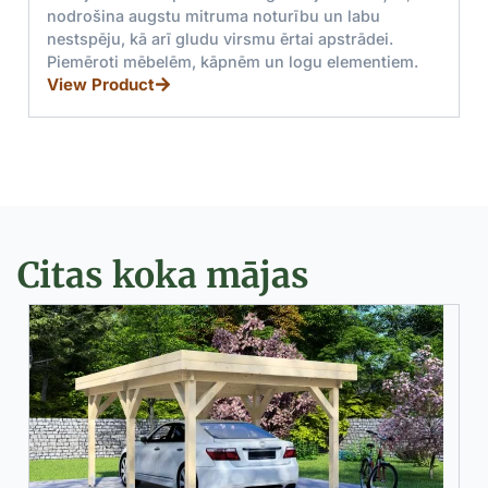
rību un labu
Augstas kvalitātes priedes un egles 
rtai apstrādei.
kas ideāli piemēroti būvniecībai. Ek
logu elementiem.
draudzīgas īpašības un daudzpusīg
iespējas.
View Product
Citas koka mājas