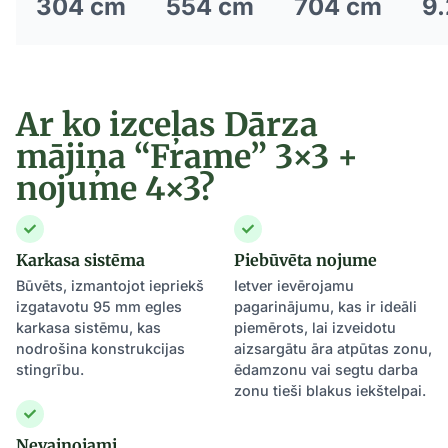
304 cm
554 cm
704 cm
9.
Ar ko izceļas Dārza
mājiņa “Frame” 3×3 +
nojume 4×3?
Karkasa sistēma
Piebūvēta nojume
Būvēts, izmantojot iepriekš
Ietver ievērojamu
izgatavotu 95 mm egles
pagarinājumu, kas ir ideāli
karkasa sistēmu, kas
piemērots, lai izveidotu
nodrošina konstrukcijas
aizsargātu āra atpūtas zonu,
stingrību.
ēdamzonu vai segtu darba
zonu tieši blakus iekštelpai.
Nevainojami