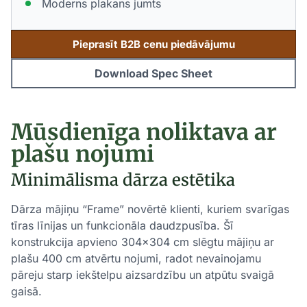
Moderns plakans jumts
Pieprasīt B2B cenu piedāvājumu
Download Spec Sheet
Mūsdienīga noliktava ar
plašu nojumi
Minimālisma dārza estētika
Dārza mājiņu “Frame” novērtē klienti, kuriem svarīgas
tīras līnijas un funkcionāla daudzpusība. Šī
konstrukcija apvieno 304×304 cm slēgtu mājiņu ar
plašu 400 cm atvērtu nojumi, radot nevainojamu
pāreju starp iekštelpu aizsardzību un atpūtu svaigā
gaisā.