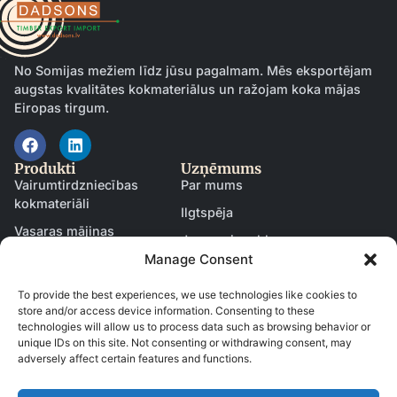
No Somijas mežiem līdz jūsu pagalmam. Mēs eksportējam
augstas kvalitātes kokmateriālus un ražojam koka mājas
Eiropas tirgum.
Produkti
Uzņēmums
Vairumtirdzniecības
Par mums
kokmateriāli
Ilgtspēja
Vasaras mājiņas
Jaunumi un blogs
Manage Consent
Garāžas
Kļūt par partneri
Pirtis
Kontakti
To provide the best experiences, we use technologies like cookies to
store and/or access device information. Consenting to these
Durvis un logi
technologies will allow us to process data such as browsing behavior or
Resursi
unique IDs on this site. Not consenting or withdrawing consent, may
Lejupielādes un katalogi
adversely affect certain features and functions.
Projekti