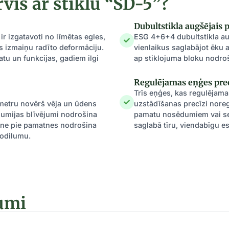
rvis ar stiklu “SD-5”?
Dubultstikla augšējais 
r izgatavoti no līmētas egles,
ESG 4+6+4 dubultstikla au
 izmaiņu radīto deformāciju.
vienlaikus saglabājot ēku 
tu un funkcijas, gadiem ilgi
ap stiklojuma bloku nodro
Regulējamas eņģes pre
Trīs eņģes, kas regulējama
imetru novērš vēja un ūdens
uzstādīšanas precīzi noregu
gumijas blīvējumi nodrošina
pamatu nosēdumiem vai sez
sne pie pamatnes nodrošina
saglabā tīru, viendabīgu es
nodilumu.
jumi