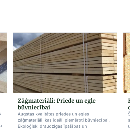
Zāģmateriāli: Priede un egle
BS 2
būvniecībai
dēļi
Augstas kvalitātes priedes un egles
Šie sa
zāģmateriāli, kas ideāli piemēroti būvniecībai.
standa
Ekoloģiski draudzīgas īpašības un
un tie