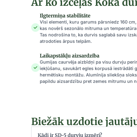
Ar ko izceļas Koka du
Ilgtermiņa stabilitāte
Visi elementi, kuru garums pārsniedz 160 cm, i
kas novērš sezonālo mitruma un temperatūras
Tas nodrošina to, ka durvis saglabā savu izska
atrodoties ārpus telpām.
Laikapstākļu aizsardzība
Gumijas caurvēja aizbīdņi pa visu durvju per
iekļūšanu, savukārt egles korpusā iestrādāti 
hermētisku montāžu. Alumīnija sliekšņa slok
papildu aizsardzību pret zemes mitrumu un 
Biežāk uzdotie jautā
Kādi ir SD-5 durvju izmēri?