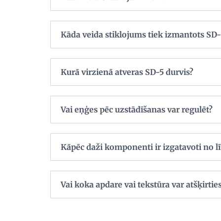
Kāda veida stiklojums tiek izmantots SD-
Kurā virzienā atveras SD-5 durvis?
Vai eņģes pēc uzstādīšanas var regulēt?
Kāpēc daži komponenti ir izgatavoti no l
Vai koka apdare vai tekstūra var atšķirti