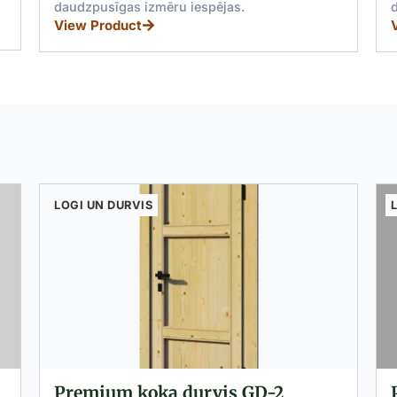
daudzpusīgas izmēru iespējas.
daudz
View Product
View 
LOGI UN DURVIS
Premium koka durvis GD-2