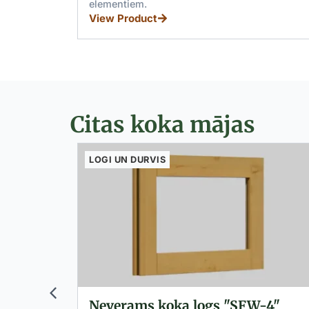
elementiem.
View Product
Citas koka mājas
LOGI UN DURVIS
-3"
Neverams koka logs "SFW-4"