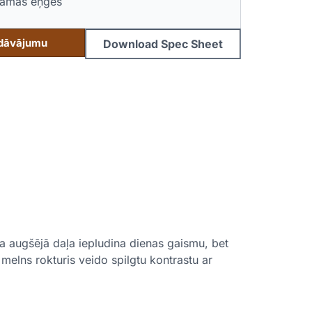
jamas eņģes
edāvājumu
Download Spec Sheet
a augšējā daļa iepludina dienas gaismu, bet
melns rokturis veido spilgtu kontrastu ar