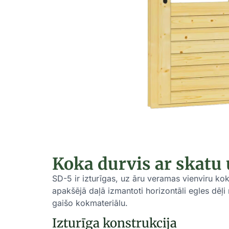
Koka durvis ar skatu
SD-5 ir izturīgas, uz āru veramas vienviru ko
apakšējā daļā izmantoti horizontāli egles dēļ
gaišo kokmateriālu.
Izturīga konstrukcija