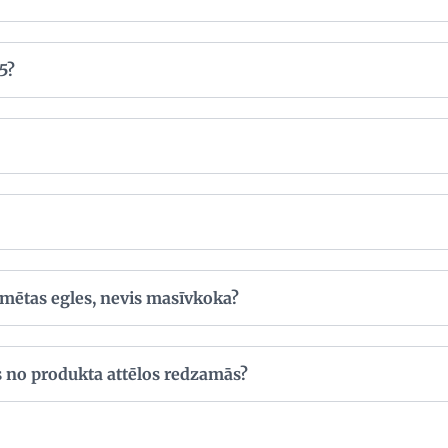
5?
īmētas egles, nevis masīvkoka?
es no produkta attēlos redzamās?