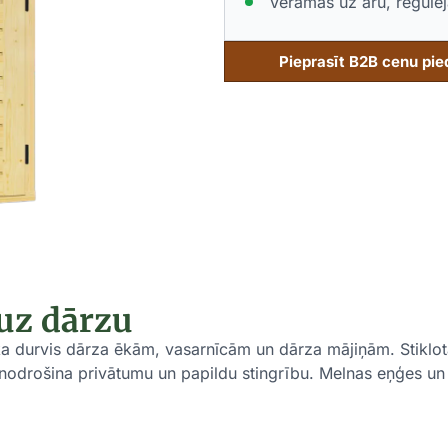
Veramas uz āru, regulē
Pieprasīt B2B cenu pi
 uz dārzu
ka durvis dārza ēkām, vasarnīcām un dārza mājiņām. Stiklot
i nodrošina privātumu un papildu stingrību. Melnas eņģes un 