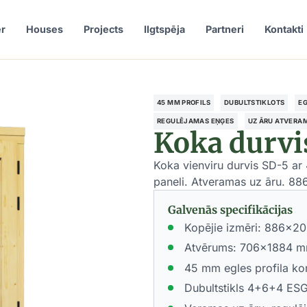
r
Houses
Projects
Ilgtspēja
Partneri
Kontakti
45 MM PROFILS
DUBULTSTIKLOTS
E
REGULĒJAMAS EŅĢES
UZ ĀRU ATVERA
Koka durvis
Koka vienviru durvis SD-5 ar 
paneli. Atveramas uz āru. 
Galvenās specifikācijas
Kopējie izmēri: 886x
Atvērums: 706x1884 
45 mm egles profila kon
Dubultstikls 4+6+4 ESG 