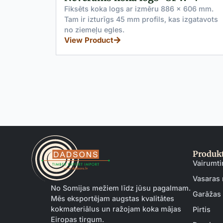
Fiksēts koka logs ar izmēru 886 x 606 mm.
Tam ir izturīgs 45 mm profils, kas izgatavots
itrīna) ar
no ziemeļu egles.
o ziemeļu
View Product
Produkt
Vairumti
Vasaras 
No Somijas mežiem līdz jūsu pagalmam.
Garāžas
Mēs eksportējam augstas kvalitātes
kokmateriālus un ražojam koka mājas
Pirtis
Eiropas tirgum.