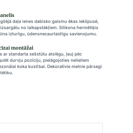
panelis
gšējā daļa ienes dabisko gaismu ēkas iekšpusē,
aizsargātu no laikapstākļiem. Silikona hermētiķis
šina izturīgu, ūdensnecaurlaidīgu savienojumu.
cīzai montāžai
s ar standarta sešstūtu atslēgu, ļauj pēc
lēt durvju pozīciju, pielāgojoties nelieliem
onālai koka kustībai. Dekoratīvie melnie pārsegi
tētiku.