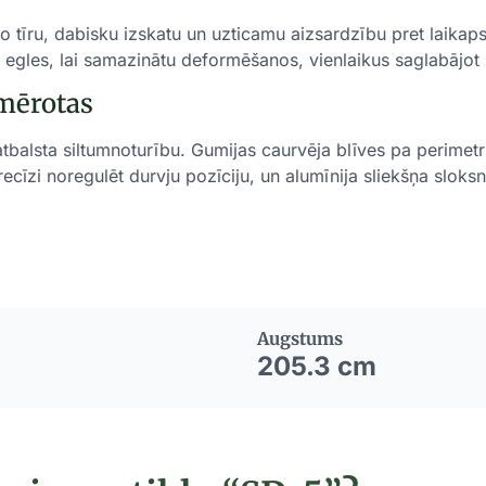
o tīru, dabisku izskatu un uzticamu aizsardzību pret laika
 egles, lai samazinātu deformēšanos, vienlaikus saglabājot
mērotas
atbalsta siltumnoturību. Gumijas caurvēja blīves pa perimet
precīzi noregulēt durvju pozīciju, un alumīnija sliekšņa slo
Augstums
205.3 cm