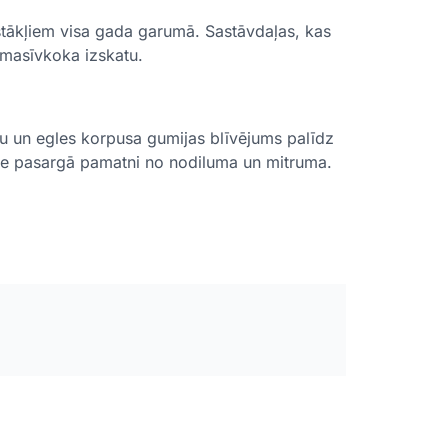
pstākļiem visa gada garumā. Sastāvdaļas, kas
 masīvkoka izskatu.
ru un egles korpusa gumijas blīvējums palīdz
ksne pasargā pamatni no nodiluma un mitruma.