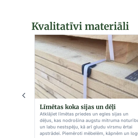
Kvalitatīvi materiāli
Līmētas koka sijas un dēļi
ļi,
Atklājiet līmētas priedes un egles sijas un
.
dēļus, kas nodrošina augstu mitruma noturību
un labu nestspēju, kā arī gludu virsmu ērtai
ari
apstrādei. Piemēroti mēbelēm, kāpnēm un logu