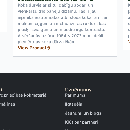
Koka durvis ar siltu, dabīgu apdari un
vienkāršu trīs paneļu dizainu. Tās ir jau
ļ
iepriekš iestiprinātas atbilstošā koka rāmī, ar
a
melnām eņģēm un melnu sviras rokturi, kas
ē
piešķir svaigumu un mūsdienīgu kontrastu.
u
Atvēršanās uz āru, 1054 x 2072 mm. Ideāli
piemērotas koka dārza ēkām.
View Product
i
Uzņēmums
rdzniecības kokmateriāli
Par mums
mājiņas
Ilgtspēja
Jaunumi un blogs
Kļūt par partneri