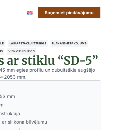
Saņemiet piedāvājumu
GLE
LAIKAPSTĀKĻU IZTURĪGS
PLAKANS-IEPAKOJUMS
MS
VIENVIRU DURVIS
 ar stiklu “SD-5”
45 mm egles profilu un dubultstikla augšējo
886x2053 mm.
2053 mm
mm
strukcija
ar silikona blīvējumu