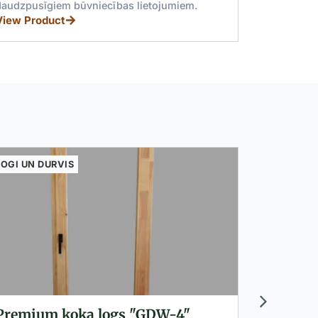
izcilai kvalitātei.
pusīgiem būvniecības lietojumiem.
View Product
Product
LOGI UN DURVIS
LOGI UN D
Premium koka logs "GDW-4"
Koka du