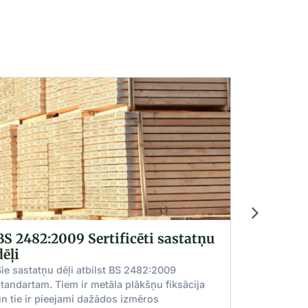
482:2009 Sertificēti sastatņu
Masīvi līmē
Augstas kvalitā
kas izgatavoti 
statņu dēļi atbilst BS 2482:2009
Pieejami dažād
rtam. Tiem ir metāla plākšņu fiksācija
platumos ar rok
 ir pieejami dažādos izmēros