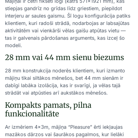
Mājiņai ir četri fiksēti logi (katrs 571×1921 mm), kas
stiepjas gandrīz no grīdas līdz griestiem, piepildot
interjeru ar saules gaismu. Šī logu konfigurācija patiks
klientiem, kuri radoši strādā, nodarbojas ar labsajūtas
aktivitātēm vai vienkārši vēlas gaišu atpūtas vietu —
tas ir galvenais pārdošanas arguments, kas izceļ šo
modeli.
28 mm vai 44 mm sienu biezums
28 mm konstrukcija noderēs klientiem, kuri izmanto
mājiņu tikai siltākos mēnešos, bet 44 mm sienām ir
dabīgi labāka izolācija, kas ir svarīgi, ja vēlas tajā
strādāt vai atpūsties arī aukstākos mēnešos.
Kompakts pamats, pilna
funkcionalitāte
Ar izmēriem 4×3m, mājiņa “Pleasure” ērti iekļaujas
mazākos dārzos vai šaurākos pagalmos, kur lielāki