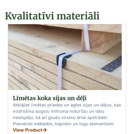
Kvalitatīvi materiāli
i
Zāģmateriāli: Priede un egle
būvniecībai
sijas un dēļus, kas
u un labu
Augstas kvalitātes priedes un egles zāģ
i apstrādei.
kas ideāli piemēroti būvniecībai. Ekoloģ
gu elementiem.
draudzīgas īpašības un daudzpusīgas 
iespējas.