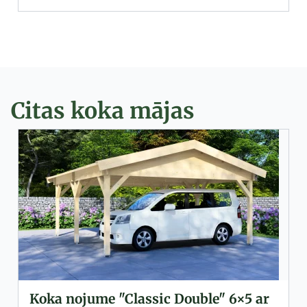
View Product
Citas koka mājas
sic Double" 6×5 ar
Premium stiklotas d