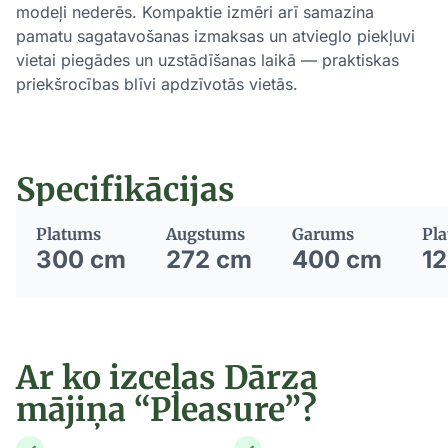
modeļi nederēs. Kompaktie izmēri arī samazina
pamatu sagatavošanas izmaksas un atvieglo piekļuvi
vietai piegādes un uzstādīšanas laikā — praktiskas
priekšrocības blīvi apdzīvotās vietās.
Specifikācijas
Platums
Augstums
Garums
Pla
300 cm
272 cm
400 cm
12
Ar ko izceļas Dārza
mājiņa “Pleasure”?