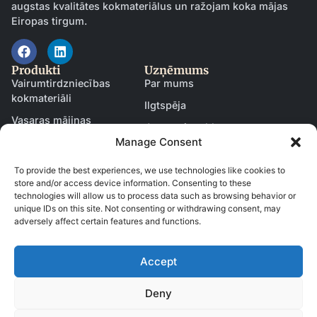
augstas kvalitātes kokmateriālus un ražojam koka mājas
Eiropas tirgum.
Produkti
Uzņēmums
Vairumtirdzniecības
Par mums
kokmateriāli
Ilgtspēja
Vasaras mājiņas
Jaunumi un blogs
Manage Consent
Garāžas
Kļūt par partneri
Pirtis
Kontakti
To provide the best experiences, we use technologies like cookies to
store and/or access device information. Consenting to these
Durvis un logi
technologies will allow us to process data such as browsing behavior or
Resursi
unique IDs on this site. Not consenting or withdrawing consent, may
Lejupielādes un katalogi
adversely affect certain features and functions.
Projekti
Accept
© 2026 SIA Dadsons. Visas tiesības aizsargātas.
Deny
Privātuma politika
Noteikumi un nosacījumi