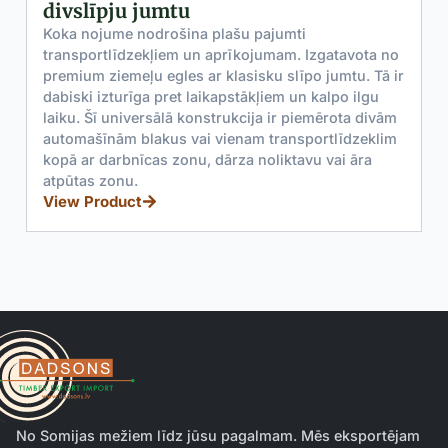
Premium 68 mm priedes vienv
slēdzeni un siltumizolētu dub
plašu pajumti
koka dārza ēkām visā Eiropā.
aprīkojumam. Izgatavota no
View Product
 klasisku slīpo jumtu. Tā ir
kapstākļiem un kalpo ilgu
trukcija ir piemērota divām
vienam transportlīdzeklim
dārza noliktavu vai āra
No Somijas mežiem līdz jūsu pagalmam. Mēs eksportējam