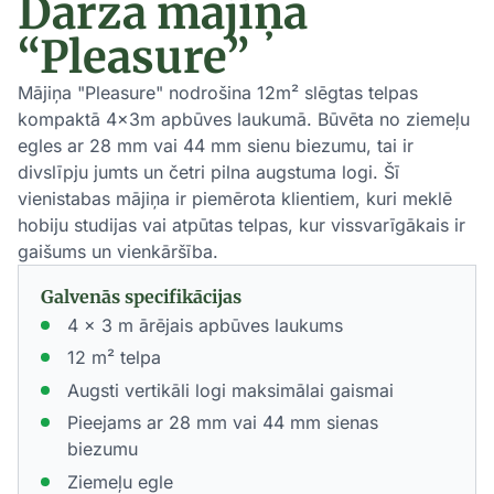
Dārza mājiņa
“Pleasure”
Mājiņa "Pleasure" nodrošina 12m² slēgtas telpas
kompaktā 4×3m apbūves laukumā. Būvēta no ziemeļu
egles ar 28 mm vai 44 mm sienu biezumu, tai ir
divslīpju jumts un četri pilna augstuma logi. Šī
vienistabas mājiņa ir piemērota klientiem, kuri meklē
hobiju studijas vai atpūtas telpas, kur vissvarīgākais ir
gaišums un vienkāršība.
Galvenās specifikācijas
4 x 3 m ārējais apbūves laukums
12 m² telpa
Augsti vertikāli logi maksimālai gaismai
Pieejams ar 28 mm vai 44 mm sienas
biezumu
Ziemeļu egle