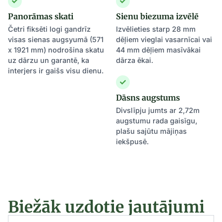
Panorāmas skati
Sienu biezuma izvēlē
Četri fiksēti logi gandrīz
Izvēlieties starp 28 mm
visas sienas augsyumā (571
dēļiem vieglai vasarnīcai vai
x 1921 mm) nodrošina skatu
44 mm dēļiem masīvākai
uz dārzu un garantē, ka
dārza ēkai.
interjers ir gaišs visu dienu.
Dāsns augstums
Divslīpju jumts ar 2,72m
augstumu rada gaisīgu,
plašu sajūtu mājiņas
iekšpusē.
Biežāk uzdotie jautājumi