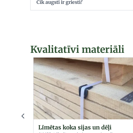
Cik augsti ir griesti?
Kvalitatīvi materiāli
Zāģmateriāli: Priede un egle