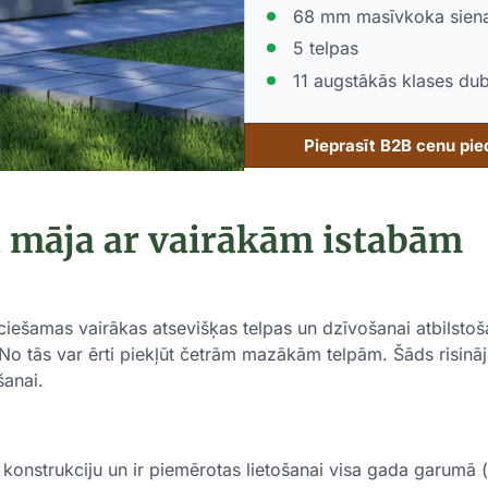
68 mm masīvkoka sien
5 telpas
11 augstākās klases dubu
Pieprasīt B2B cenu pi
 māja ar vairākām istabām
ešamas vairākas atsevišķas telpas un dzīvošanai atbilstoša 
 No tās var ērti piekļūt četrām mazākām telpām. Šāds risinā
šanai.
onstrukciju un ir piemērotas lietošanai visa gada garumā (