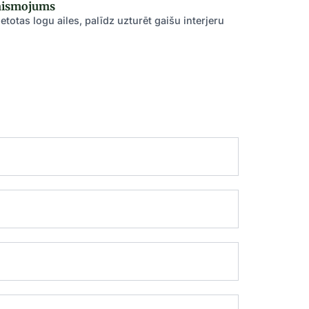
gaismojums
ietotas logu ailes, palīdz uzturēt gaišu interjeru