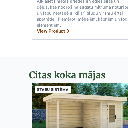
būvniecībai
jas un
a noturību
Augstas kvalitātes priedes un egles
mu ērtai
zāģmateriāli, kas ideāli piemēroti būvniecībai.
nēm un logu
Ekoloģiski draudzīgas īpašības un
daudzpusīgas izmēru iespējas.
View Product
Citas koka mājas
STABU SISTĒMA