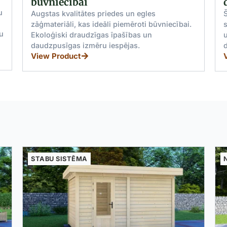
dēļi
A
Šie sastatņu dēļi atbilst BS 2482:2009
standartam. Tiem ir metāla plākšņu fiksācija
un tie ir pieejami dažādos izmēros
i
daudzpusīgiem būvniecības lietojumiem.
View Product
NOJUMES