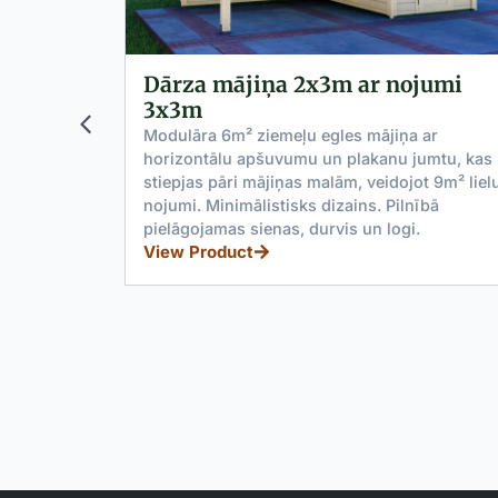
jumi
Dārza mājiņa 4x3m
Modulāra 12m² liela slēgta ziemeļu egles
mājiņa ar horizontālu apšuvumu un plakanu
 ar
jumtu. Tā ir kompakta, praktiska konstrukcija,
umtu, kas
kas nodrošina dārza sakoptību un vizuālo
t 9m² lielu
tīrību.
ībā
View Product
.