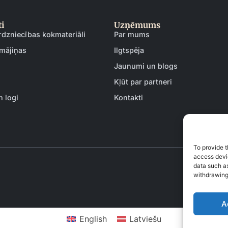
i
Uzņēmums
rdzniecības kokmateriāli
Par mums
mājiņas
Ilgtspēja
Jaunumi un blogs
Kļūt par partneri
n logi
Kontakti
To provide t
access devic
data such as
withdrawing
A
English
Latviešu