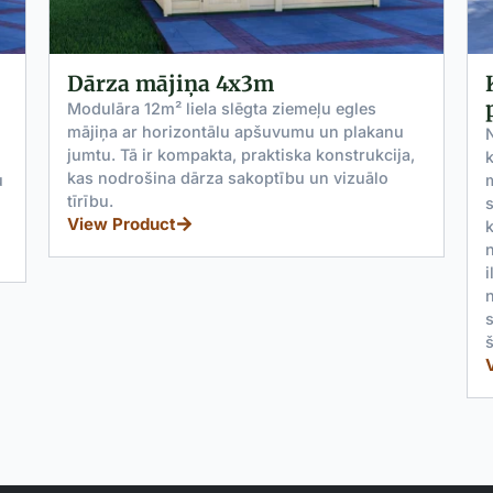
Koka nojume "Classic" 5x3 ar
plakanu jumtu
Nojume 5x3 ar plakanu jumtu ir kompakta āra
konstrukcija kas pasargā automašīnas,
motociklus, aprīkojumu un ārtelpu no lietus,
sniega un saules. Tā ir izgatavota no augstas
kvalitātes ziemeļu egles, kas dabiski ir
noturīga pret laikapstākļiem un paredzēta
ilgam kalpošanas laikam. Šī daudzpusīgā
nojume vienlīdz labi kalpo kā auto nojume,
segta darba zona, āra atpūtas zona, malkas
šķūnis, džakuzi pārsegs vai ballīšu vieta.
View Product