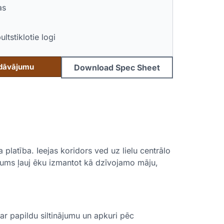
as
ltstiklotie logi
edāvājumu
Download Spec Sheet
platība. Ieejas koridors ved uz lielu centrālo
jums ļauj ēku izmantot kā dzīvojamo māju,
ar papildu siltinājumu un apkuri pēc