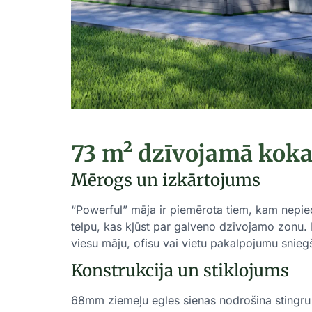
73 m² dzīvojamā koka
Mērogs un izkārtojums
“Powerful” māja ir piemērota tiem, kam nepieci
telpu, kas kļūst par galveno dzīvojamo zonu.
viesu māju, ofisu vai vietu pakalpojumu snieg
Konstrukcija un stiklojums
68mm ziemeļu egles sienas nodrošina stingru k