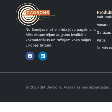
Produkt
Vairumti
Vasaras 
No Somijas mežiem līdz jūsu pagalmam.
Garāžas
Mēs eksportējam augstas kvalitātes
kokmateriālus un ražojam koka mājas
Pirtis
Eiropas tirgum.
Durvis u
© 2026 SIA Dadsons. Visas tiesības aizsargātas.