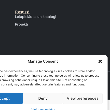
Resursi
Lejupielādes un katalogi
Projekti
Manage Consent
he best experiences, we use technologies like cookies to store and/or
e information. Consenting to these technologies will allow us to process
 browsing behavior or unique IDs on this site. Not consenting or
 consent, may adversely affect certain features and functions.
Privātuma politika
Noteikumi un nosacījumi
ccept
Deny
View preferences
Privātuma politika