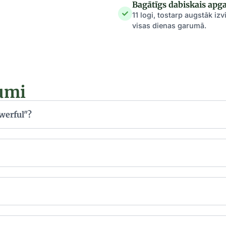
Bagātīgs dabiskais ap
11 logi, tostarp augstāk izv
visas dienas garumā.
jumi
werful"?