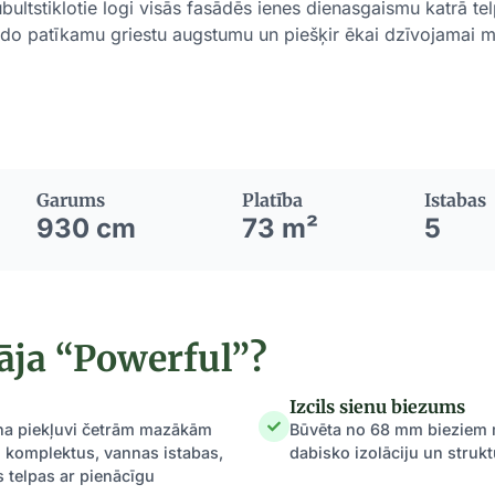
ltstiklotie logi visās fasādēs ienes dienasgaismu katrā telpā
eido patīkamu griestu augstumu un piešķir ēkai dzīvojamai mā
Garums
Platība
Istabas
930 cm
73 m²
5
āja “Powerful”?
Izcils sienu biezums
šina piekļuvi četrām mazākām
Būvēta no 68 mm bieziem m
bu komplektus, vannas istabas,
dabisko izolāciju un struk
s telpas ar pienācīgu