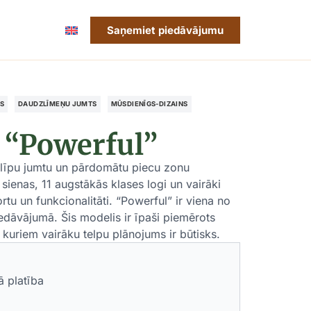
Saņemiet piedāvājumu
IS
DAUDZLĪMEŅU JUMTS
MŪSDIENĪGS-DIZAINS
 “Powerful”
slīpu jumtu un pārdomātu piecu zonu
enas, 11 augstākās klases logi un vairāki
tu un funkcionalitāti. “Powerful” ir viena no
dāvājumā. Šis modelis ir īpaši piemērots
 kuriem vairāku telpu plānojums ir būtisks.
ā platība