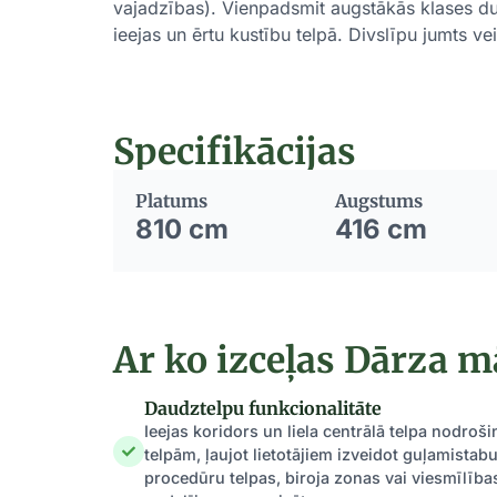
vajadzības). Vienpadsmit augstākās klases dubu
ieejas un ērtu kustību telpā. Divslīpu jumts v
Specifikācijas
Platums
Augstums
810 cm
416 cm
Ar ko izceļas Dārza m
Daudztelpu funkcionalitāte
Ieejas koridors un liela centrālā telpa nodro
telpām, ļaujot lietotājiem izveidot guļamista
procedūru telpas, biroja zonas vai viesmīlība