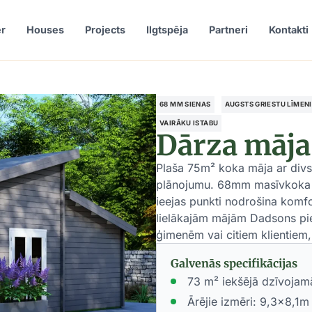
r
Houses
Projects
Ilgtspēja
Partneri
Kontakti
68 MM SIENAS
AUGSTS GRIESTU LĪMEN
VAIRĀKU ISTABU
Dārza māja
Plaša 75m² koka māja ar div
plānojumu. 68mm masīvkoka si
ieejas punkti nodrošina komfor
lielākajām mājām Dadsons pie
ģimenēm vai citiem klientiem,
Galvenās specifikācijas
73 m² iekšējā dzīvojam
Ārējie izmēri: 9,3x8,1m