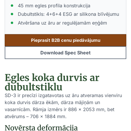
45 mm egles profila konstrukcija
Dubultstikls: 4+6+4 ESG ar silikona blīvējumu
Atvēršana uz āru ar regulējamām eņģēm
Pieprasīt B2B cenu piedāvājumu
Download Spec Sheet
Egles koka durvis ar
dubultstiklu
SD-3 ir precīzi izgatavotas uz āru atveramas vienviru
koka durvis dārza ēkām, dārza mājiņām un
vasarnīcām. Rāmja izmērs ir 886 x 2053 mm, bet
atvērums – 706 x 1884 mm.
Novērsta deformācija