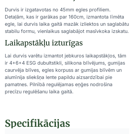
Durvis ir izgatavotas no 45mm egles profiliem.
Detaļām, kas ir garākas par 160cm, izmantota līmēta
egle, lai durvis laika gaitā mazāk izliektos un saglabātu
stabilu formu, vienlaikus saglabājot masīvkoka izskatu.
Laikapstākļu izturīgas
Lai durvis varētu izmantot jebkuros laikapstākļos, tām
ir 4+6+4 ESG dubultstikli, silikona blīvējums, gumijas
caurvēja blīves, egles korpuss ar gumijas blīvēm un
alumīnija sliekšņa lente papildu aizsardzībai pie
pamatnes. Pilnībā regulējamas eņģes nodrošina
precīzu regulēšanu laika gaitā.
Specifikācijas