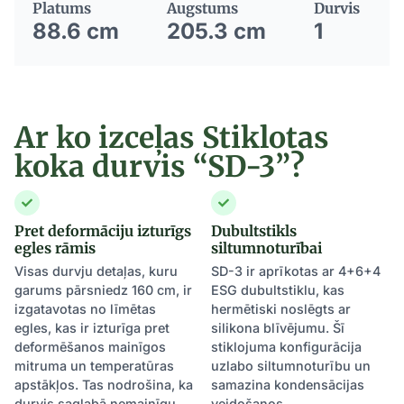
Platums
Augstums
Durvis
88.6 cm
205.3 cm
1
Ar ko izceļas Stiklotas
koka durvis “SD-3”?
Pret deformāciju izturīgs
Dubultstikls
egles rāmis
siltumnoturībai
Visas durvju detaļas, kuru
SD-3 ir aprīkotas ar 4+6+4
garums pārsniedz 160 cm, ir
ESG dubultstiklu, kas
izgatavotas no līmētas
hermētiski noslēgts ar
egles, kas ir izturīga pret
silikona blīvējumu. Šī
deformēšanos mainīgos
stiklojuma konfigurācija
mitruma un temperatūras
uzlabo siltumnoturību un
apstākļos. Tas nodrošina, ka
samazina kondensācijas
durvis saglabā nemainīgu
veidošanos.