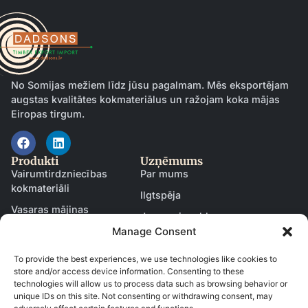
No Somijas mežiem līdz jūsu pagalmam. Mēs eksportējam
augstas kvalitātes kokmateriālus un ražojam koka mājas
Eiropas tirgum.
Produkti
Uzņēmums
Vairumtirdzniecības
Par mums
kokmateriāli
Ilgtspēja
Vasaras mājiņas
Jaunumi un blogs
Manage Consent
Garāžas
Kļūt par partneri
Pirtis
Kontakti
To provide the best experiences, we use technologies like cookies to
store and/or access device information. Consenting to these
Durvis un logi
technologies will allow us to process data such as browsing behavior or
Resursi
unique IDs on this site. Not consenting or withdrawing consent, may
Lejupielādes un katalogi