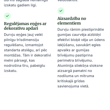
izskatu gadiem ilgi.
Aizsardzība no
elementiem
Regulējamas eņģes ar
dekoratīvu apdari
Durvju rāmim piestiprinātie
Durvju eņģes ļauj veikt
gumijas caurvēja aizbīdņi
pilnīgu trīsdimensiju
efektīvi bloķē vēja un ūdens
regulēšanu, izmantojot
iekļūšanu, savukārt egles
standarta atslēgu, arī pēc
apvalks ar gumijas
montāžas. Tām ir dekoratīvi
blīvējumu pastiprina
melni pārsegi, kas
perimetra blīvējumu.
nodrošina tīru, pabeigtu
Alumīnija sliekšņa sloksne
izskatu.
aizsargā pamatni no
nodiluma un mitruma
kritiskajā grīdas
savienojuma vietā.