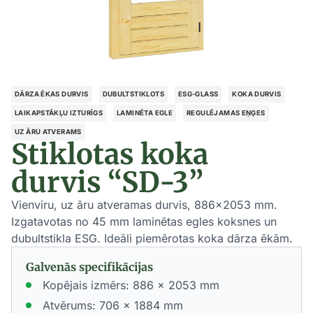
DĀRZA ĒKAS DURVIS
DUBULTSTIKLOTS
ESG-GLASS
KOKA DURVIS
LAIKAPSTĀKĻU IZTURĪGS
LAMINĒTA EGLE
REGULĒJAMAS EŅĢES
UZ ĀRU ATVERAMS
Stiklotas koka
durvis “SD-3”
Vienviru, uz āru atveramas durvis, 886×2053 mm.
Izgatavotas no 45 mm laminētas egles koksnes un
dubultstikla ESG. Ideāli piemērotas koka dārza ēkām.
Galvenās specifikācijas
Kopējais izmērs: 886 x 2053 mm
Atvērums: 706 x 1884 mm