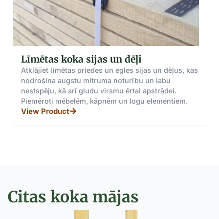
ijas un dēļi
Zāģmateriāli: Prie
būvniecībai
edes un egles sijas un dēļus, kas
truma noturību un labu
Augstas kvalitātes priede
udu virsmu ērtai apstrādei.
kas ideāli piemēroti būvn
 kāpnēm un logu elementiem.
draudzīgas īpašības un 
iespējas.
View Product
Citas koka mājas