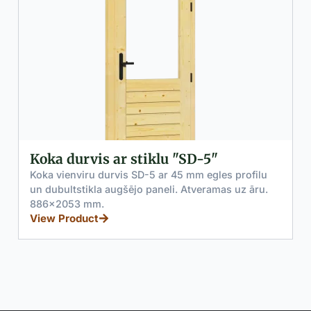
durvis ar stiklu "SD-5"
Premium 
ienviru durvis SD-5 ar 45 mm egles profilu
Premium ko
ultstikla augšējo paneli. Atveramas uz āru.
ziemeļu egl
053 mm.
augstas kval
Product
View Prod