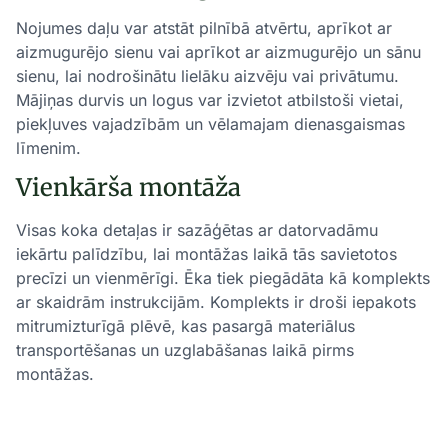
Nojumes daļu var atstāt pilnībā atvērtu, aprīkot ar
aizmugurējo sienu vai aprīkot ar aizmugurējo un sānu
sienu, lai nodrošinātu lielāku aizvēju vai privātumu.
Mājiņas durvis un logus var izvietot atbilstoši vietai,
piekļuves vajadzībām un vēlamajam dienasgaismas
līmenim.
Vienkārša montāža
Visas koka detaļas ir sazāģētas ar datorvadāmu
iekārtu palīdzību, lai montāžas laikā tās savietotos
precīzi un vienmērīgi. Ēka tiek piegādāta kā komplekts
ar skaidrām instrukcijām. Komplekts ir droši iepakots
mitrumizturīgā plēvē, kas pasargā materiālus
transportēšanas un uzglabāšanas laikā pirms
montāžas.