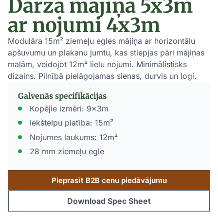
Dārza mājiņa 5x3m
ar nojumi 4x3m
Modulāra 15m² ziemeļu egles mājiņa ar horizontālu
apšuvumu un plakanu jumtu, kas stiepjas pāri mājiņas
malām, veidojot 12m² lielu nojumi. Minimālistisks
dizains. Pilnībā pielāgojamas sienas, durvis un logi.
Galvenās specifikācijas
Kopējie izmēri: 9x3m
Iekštelpu platība: 15m²
Nojumes laukums: 12m²
28 mm ziemeļu egle
Pieprasīt B2B cenu piedāvājumu
Download Spec Sheet