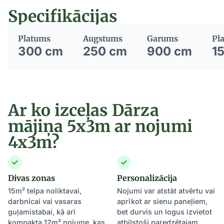
Specifikācijas
Platums
Augstums
Garums
Pla
300 cm
250 cm
900 cm
1
Ar ko izceļas Dārza
mājiņa 5x3m ar nojumi
4x3m?
Divas zonas
Personalizācija
15m² telpa noliktavai,
Nojumi var atstāt atvērtu vai
darbnīcai vai vasaras
aprīkot ar sienu paneļiem,
guļamistabai, kā arī
bet durvis un logus izvietot
kompakta 12m² nojume, kas
atbilstoši paredzētajam