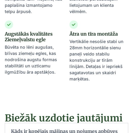
paplašina izmantojamo
lietojumam un klienta
telpu ārpusē.
vēlmēm.
Augstākās kvalitātes
Ātra un tīra montāža
Ziemeļvalstu egle
Vertikālie nesošie stabi un
Būvēta no lēni augušas,
28mm horizontālie sienu
blīvas ziemeļu egles, kas
paneļi veido stabilu
nodrošina augstu formas
konstrukciju ar tīrām
stabilitāti un uzticamu
līnijām. Detaļas ir iepriekš
ilgmūžību āra apstākļos.
sagatavotas un skaidri
marķētas.
Biežāk uzdotie jautājumi
Kāds ir kopējais mājiņas un nojumes apbūves