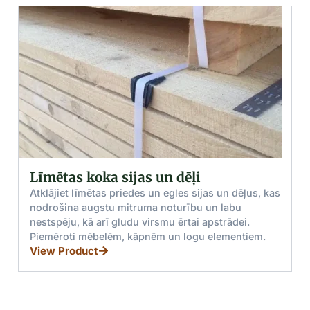
Līmētas koka sijas un dēļi
Z
Atklājiet līmētas priedes un egles sijas un dēļus, kas
nodrošina augstu mitruma noturību un labu
A
nestspēju, kā arī gludu virsmu ērtai apstrādei.
k
Piemēroti mēbelēm, kāpnēm un logu elementiem.
d
View Product
i
V