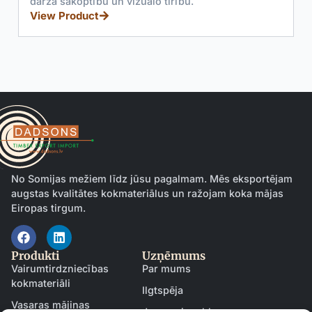
dārza sakoptību un vizuālo tīrību.
View Product
No Somijas mežiem līdz jūsu pagalmam. Mēs eksportējam
augstas kvalitātes kokmateriālus un ražojam koka mājas
Eiropas tirgum.
Produkti
Uzņēmums
Vairumtirdzniecības
Par mums
kokmateriāli
Ilgtspēja
Vasaras mājiņas
Jaunumi un blogs