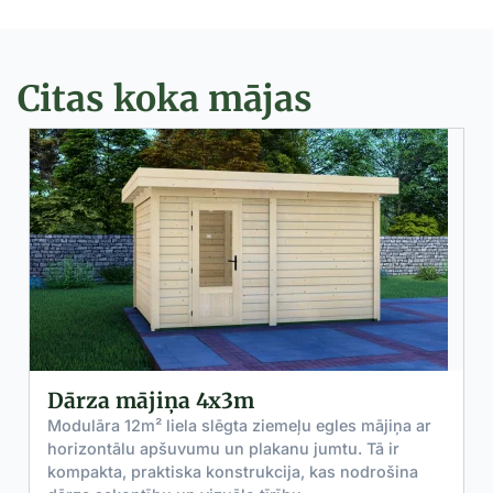
Citas koka mājas
Dārza mājiņa 4x3m
Modulāra 12m² liela slēgta ziemeļu egles mājiņa ar
horizontālu apšuvumu un plakanu jumtu. Tā ir
kompakta, praktiska konstrukcija, kas nodrošina