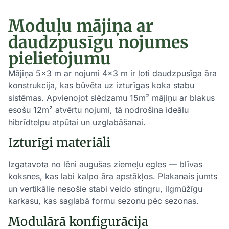
Moduļu mājiņa ar
daudzpusīgu nojumes
pielietojumu
Mājiņa 5×3 m ar nojumi 4×3 m ir ļoti daudzpusīga āra
konstrukcija, kas būvēta uz izturīgas koka stabu
sistēmas. Apvienojot slēdzamu 15m² mājiņu ar blakus
esošu 12m² atvērtu nojumi, tā nodrošina ideālu
hibrīdtelpu atpūtai un uzglabāšanai.
Izturīgi materiāli
Izgatavota no lēni augušas ziemeļu egles — blīvas
koksnes, kas labi kalpo āra apstākļos. Plakanais jumts
un vertikālie nesošie stabi veido stingru, ilgmūžīgu
karkasu, kas saglabā formu sezonu pēc sezonas.
Modulārā konfigurācija